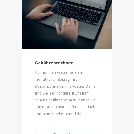
Gebührenrechner
Sie möchten wissen welchen
monatlichen Beitrag Ihre
Wunschtonne bei uns kostet? Dann
sind Sie hier richtig! Mit unserem
neuen Gebührenrechner können Sie
Ihre monatlichen Gebühren einfach
und schnell selbst ermitteln.