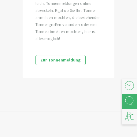
leicht Tonnenmeldungen online
abwickeln. Egal ob Sie Ihre Tonnen
anmelden möchten, die bestehenden
Tonnengrößen verändern oder eine
Tonne abmelden möchten, hier ist
alles möglich!
Zur Tonnenmeldung
Öffnu
Kont
Abfal