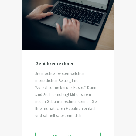
Gebührenrechner
Sie möchten wissen welchen
monatlichen Beitrag Ihre
Wunschtonne bei uns kostet? Dann
sind Sie hier richtig! Mit unserem
neuen Gebührenrechner können Sie
Ihre monatlichen Gebühren einfach
und schnell selbst ermitteln.