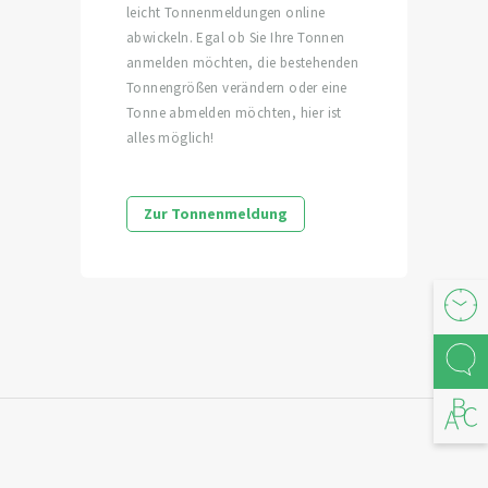
leicht Tonnenmeldungen online
abwickeln. Egal ob Sie Ihre Tonnen
anmelden möchten, die bestehenden
Tonnengrößen verändern oder eine
Tonne abmelden möchten, hier ist
alles möglich!
Zur Tonnenmeldung
Öffnu
Kont
Abfal