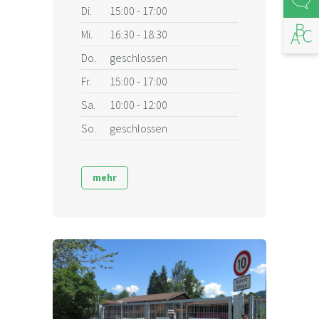
Di.
15:00 - 17:00
Mi.
16:30 - 18:30
Abfal
Do.
geschlossen
Fr.
15:00 - 17:00
Sa.
10:00 - 12:00
So.
geschlossen
mehr