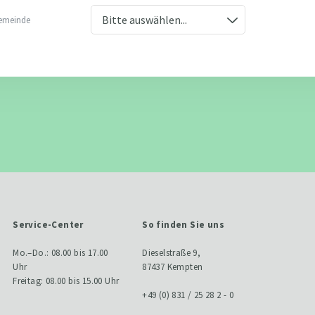
emeinde
Service-Center
So finden Sie uns
Mo.–Do.: 08.00 bis 17.00
Dieselstraße 9,
Uhr
87437 Kempten
Freitag: 08.00 bis 15.00 Uhr
+49 (0) 831 / 25 28 2 - 0