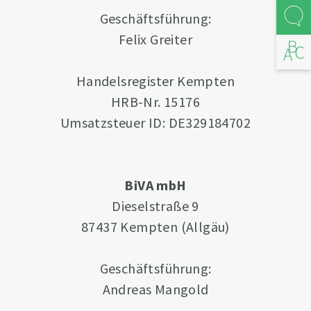
Geschäftsführung:
Kont
Felix Greiter
Abfal
Handelsregister Kempten
HRB-Nr. 15176
Umsatzsteuer ID: DE329184702
BiVA mbH
Dieselstraße 9
87437 Kempten (Allgäu)
Geschäftsführung:
Andreas Mangold