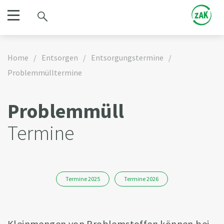
Home
/
Entsorgen
/
Entsorgungstermine
/
Problemmülltermine
Problemmüll
Termine
Termine 2025
Termine 2026
Kleinmengen von Problemstoffen können bei