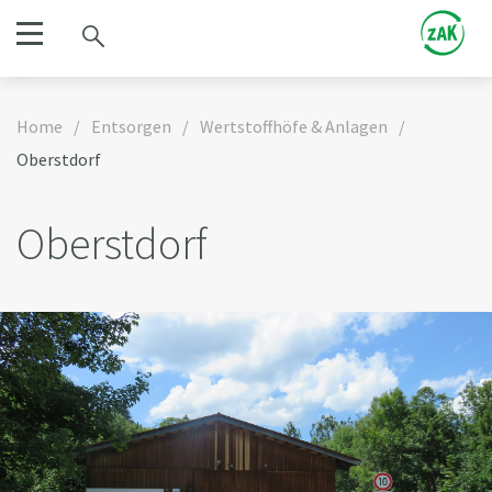
Home
/
Entsorgen
/
Wertstoffhöfe & Anlagen
/
Oberstdorf
Oberstdorf