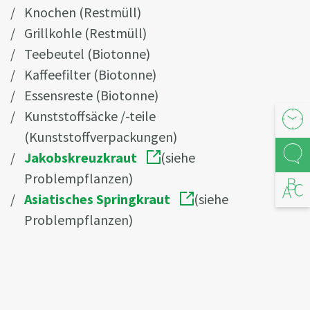
Knochen (Restmüll)
Grillkohle (Restmüll)
Teebeutel (Biotonne)
Kaffeefilter (Biotonne)
Essensreste (Biotonne)
Kunststoffsäcke /-teile
Öffnu
(Kunststoffverpackungen)
Kont
Jakobskreuzkraut
(siehe
Problempflanzen)
Abfal
Asiatisches Springkraut
(siehe
Problempflanzen)