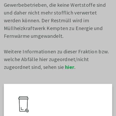
Gewerbebetrieben, die keine Wertstoffe sind
und daher nicht mehr stofflich verwertet
werden können. Der Restmüll wird im
Müllheizkraftwerk Kempten zu Energie und
Fernwärme umgewandelt.
Weitere Informationen zu dieser Fraktion bzw.
welche Abfälle hier zugeordnet/nicht
zugeordnet sind, sehen sie
hier
.