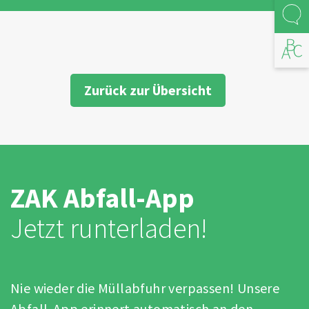
Kont
Abfal
Zurück zur Übersicht
ZAK Abfall-App
Jetzt runterladen!
Nie wieder die Müllabfuhr verpassen! Unsere
Abfall-App erinnert automatisch an den