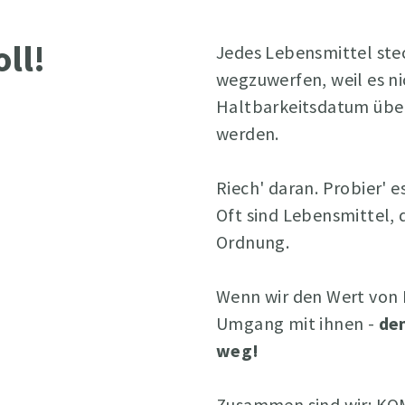
oll!
Jedes Lebensmittel stec
wegzuwerfen, weil es ni
Haltbarkeitsdatum übers
werden.
Riech' daran. Probier' e
Oft sind Lebensmittel, d
Ordnung.
Wenn wir den Wert von 
Umgang mit ihnen -
de
weg!
Zusammen sind wir: 