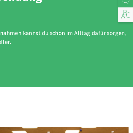
Abfal
ßnahmen kannst du schon im Alltag dafür sorgen,
ller.